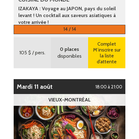
IZAKAYA : Voyage au JAPON, pays du soleil
levant ! Un cocktail aux saveurs asiatiques à
votre arrivée !
14 / 14
Plus d’informations
Complet
0 places
M’inscrire sur
105 $
/ pers.
la liste
disponibles
d’attente
mardi 11 août
18:00 à 21:00
VIEUX-MONTRÉAL