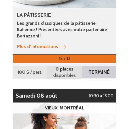
LA PÂTISSERIE
Les grands classiques de la pâtisserie
Italienne ! Présentées avec notre partenaire
Bertazzoni !
Plus d’informations
12 / 12
0 places
TERMINÉ
100 $
/ pers.
disponibles
samedi 08 août
10:30 à 13:00
VIEUX-MONTRÉAL