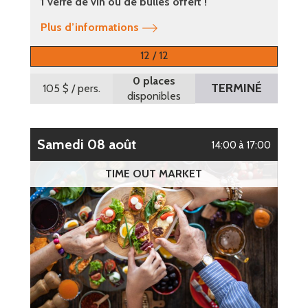
1 verre de vin ou de bulles offert !
Plus d’informations
12 / 12
0 places
TERMINÉ
105 $
/ pers.
disponibles
samedi 08 août
14:00 à 17:00
TIME OUT MARKET