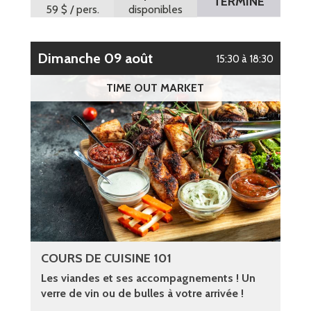
TERMINÉ
59 $
/ pers.
disponibles
dimanche 09 août
15:30 à 18:30
TIME OUT MARKET
COURS DE CUISINE 101
Les viandes et ses accompagnements ! Un
verre de vin ou de bulles à votre arrivée !