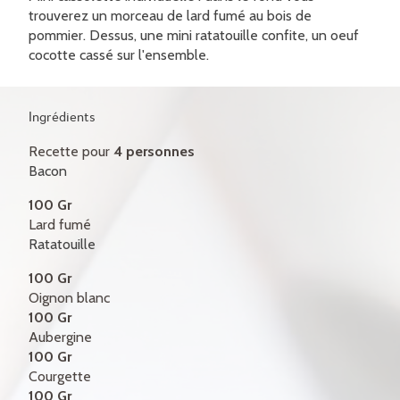
CERTIFICATS-CADEAUX
trouverez un morceau de lard fumé au bois de
pommier. Dessus, une mini ratatouille confite, un oeuf
CONTACT
cocotte cassé sur l'ensemble.
ENGLISH
Ingrédients
Recette pour
4 personnes
Bacon
100 Gr
Lard fumé
Ratatouille
100 Gr
Oignon blanc
100 Gr
Aubergine
100 Gr
Courgette
100 Gr