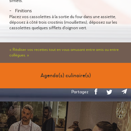
sifflets.
Finitions
Placez vos cassolettes à la sortie du four dans une assiette,
déposez à côté trois crostinis (mouillettes), déposez sur les
cassolettes quelques sifflets d'oignon vert.
« Réaliser vos recettes tout en vous amusant entre amis ou entre
collègues. »
Agenda(s) culinaire(s)
Partagez