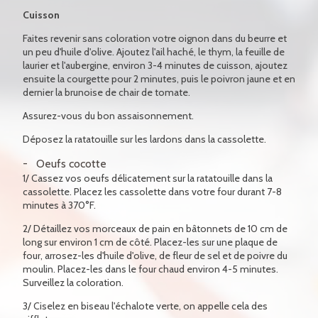
Cuisson
Faites revenir sans coloration votre oignon dans du beurre et
un peu d'huile d'olive. Ajoutez l'ail haché, le thym, la feuille de
laurier et l'aubergine, environ 3-4 minutes de cuisson, ajoutez
ensuite la courgette pour 2 minutes, puis le poivron jaune et en
dernier la brunoise de chair de tomate.
Assurez-vous du bon assaisonnement.
Déposez la ratatouille sur les lardons dans la cassolette.
Oeufs cocotte
1/ Cassez vos oeufs délicatement sur la ratatouille dans la
cassolette. Placez les cassolette dans votre four durant 7-8
minutes à 370°F.
2/ Détaillez vos morceaux de pain en bâtonnets de 10 cm de
long sur environ 1 cm de côté. Placez-les sur une plaque de
four, arrosez-les d'huile d'olive, de fleur de sel et de poivre du
moulin. Placez-les dans le four chaud environ 4-5 minutes.
Surveillez la coloration.
3/ Ciselez en biseau l'échalote verte, on appelle cela des