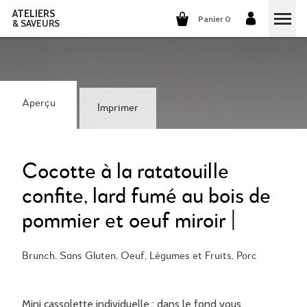
ATELIERS
Panier 0
& SAVEURS
COURS DE CUISINE
COURS DE COCKTAILS
Aperçu
Imprimer
DÉGUSTATIONS DE VINS
GROUPES ET ENTREPRISES
Cocotte à la ratatouille
confite, lard fumé au bois de
QUI SOMMES-NOUS?
pommier et oeuf miroir |
NOTRE CONCEPT
NOS RECETTES
Brunch, Sans Gluten, Oeuf, Légumes et Fruits, Porc
ILS PARLENT DE NOUS
LA CUISINE
CARRIÈRES
LES COCKTAILS
Mini cassolette individuelle : dans le fond vous