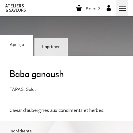
ATELIERS
Panier 0
& SAVEURS
COURS DE CUISINE
COURS DE COCKTAILS
Aperçu
Imprimer
DÉGUSTATIONS DE VINS
GROUPES ET ENTREPRISES
Baba ganoush
QUI SOMMES-NOUS?
TAPAS, Salés
NOTRE CONCEPT
NOS RECETTES
Caviar d'aubergines aux condiments et herbes.
ILS PARLENT DE NOUS
LA CUISINE
CARRIÈRES
LES COCKTAILS
Ingrédients