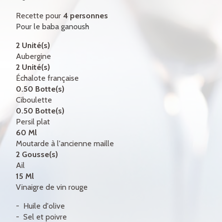
CERTIFICATS-CADEAUX
Recette pour
4 personnes
Pour le baba ganoush
CONTACT
2 Unité(s)
ENGLISH
Aubergine
2 Unité(s)
Échalote française
0.50 Botte(s)
Ciboulette
0.50 Botte(s)
Persil plat
60 Ml
Moutarde à l'ancienne maille
2 Gousse(s)
Ail
15 Ml
Vinaigre de vin rouge
Huile d'olive
Sel et poivre