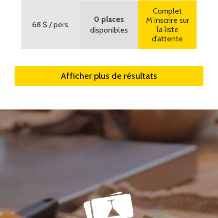
Complet
0 places
M’inscrire sur
68 $
/ pers.
la liste
disponibles
d’attente
Afficher plus de résultats