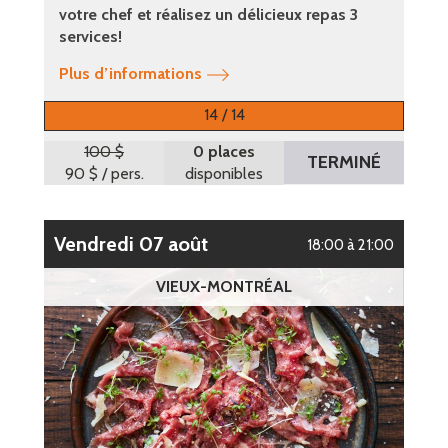
votre chef et réalisez un délicieux repas 3
services!
Plus d’informations
14 / 14
100 $
0 places
TERMINÉ
90 $
/ pers.
disponibles
vendredi 07 août
18:00 à 21:00
VIEUX-MONTRÉAL