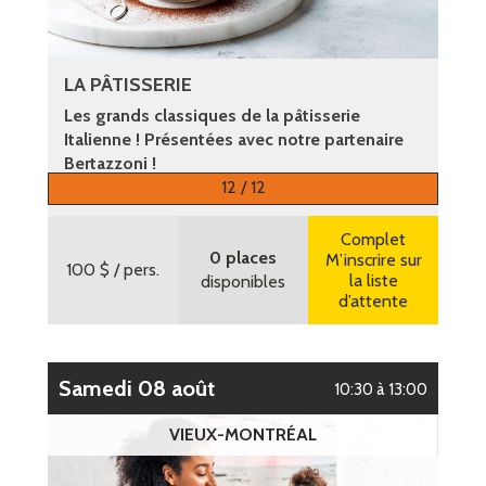
LA PÂTISSERIE
Les grands classiques de la pâtisserie
Italienne ! Présentées avec notre partenaire
Bertazzoni !
12 / 12
Plus d’informations
Complet
0 places
M’inscrire sur
100 $
/ pers.
la liste
disponibles
d’attente
samedi 08 août
10:30 à 13:00
VIEUX-MONTRÉAL