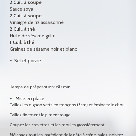
2 Cuil. à soupe
Sauce soya
2 Cuil. à soupe
Vinaigre de riz assaisonné
2 Cuil. à thé
Huile de sésame grillé
1 Cuil. à thé
Graines de sésame noir et blanc
Sel et poivre
Temps de préparation: 60 min
Mise en place
Taillez les oignon verts en tronçons (3cm) et émincez le chou.
Taillez finement le piment rouge.
Coupez les crevettes et les moules grossièrement.
Mélangez tout les ingrédient de la pâte à crêpe, salez, poivrez