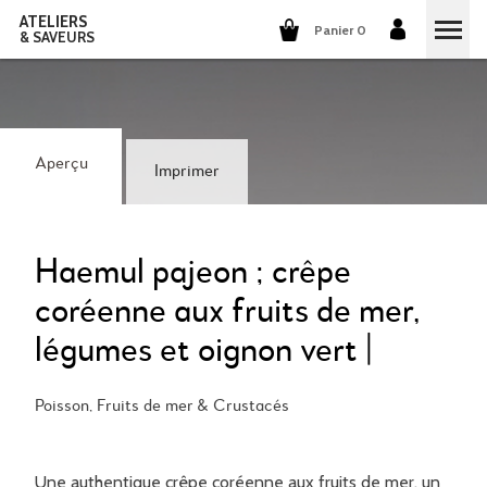
ATELIERS
Panier 0
& SAVEURS
COURS DE CUISINE
COURS DE COCKTAILS
Aperçu
Imprimer
DÉGUSTATIONS DE VINS
GROUPES ET ENTREPRISES
Haemul pajeon ; crêpe
coréenne aux fruits de mer,
QUI SOMMES-NOUS?
légumes et oignon vert |
NOTRE CONCEPT
NOS RECETTES
Poisson, Fruits de mer & Crustacés
ILS PARLENT DE NOUS
LA CUISINE
CARRIÈRES
LES COCKTAILS
Une authentique crêpe coréenne aux fruits de mer, un