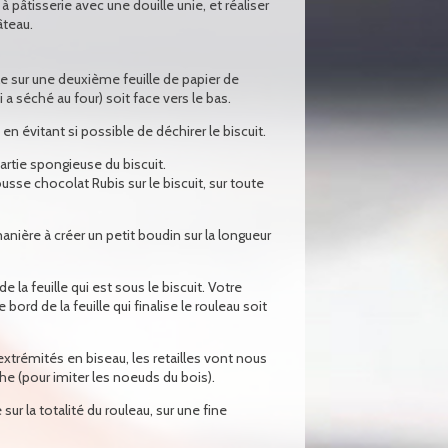
âtisserie avec une douille unie, et réaliser
âteau.
-le sur une deuxième feuille de papier de
 a séché au four) soit face vers le bas.
en évitant si possible de déchirer le biscuit.
rtie spongieuse du biscuit.
sse chocolat Rubis sur le biscuit, sur toute
manière à créer un petit boudin sur la longueur
e la feuille qui est sous le biscuit. Votre
bord de la feuille qui finalise le rouleau soit
extrémités en biseau, les retailles vont nous
he (pour imiter les noeuds du bois).
ur la totalité du rouleau, sur une fine