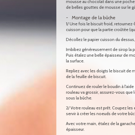
mousse au chocolat dans une poche à p
de belles gouttes de mousse sur le g
Montage de la bûche
1/ Une fois le biscuit froid, retournez
cuisson pour que la partie croûtée (qui
Décollez le papier cuisson du dessus, 
Imbibez généreusement de sirop la pa
Puis étalez une belle épaisseur de mou
la surface.
Repliez avec les doigts le biscuit de 
de la feuille de biscuit.
Continuez de rouler le boudin à l'aide d
rouleau va grossir, assurez-vous que le 
sous la bûche.
2/ Votre rouleau est prêt. Coupez les 
servir à créer les noeuds de votre bûc
Avec votre main, étalez de la ganache s
épaisseur.