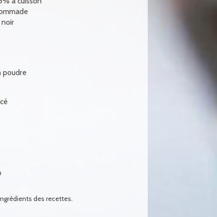
5% à cuisson
pommade
 noir
n poudre
acé
o
ingrédients des recettes.