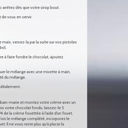
ao arrêtez dès que votre sirop bout.
 de vous en servir.
e maïs, versez-la par la suite sur vos pistoles
bol.
e à faire fondre le chocolat, ajoutez
er le mélange avec une mixette à main,
té du mélange.
 idéalement.
n bain-marie et montez votre crème avec un
ois votre chocolat fondu, laissez-le 5
/4 de la crème fouettée à l'aide d'un fouet,
ois le mélange complété, incorporez le
et. Il ne vous reste plus qu'à placer la