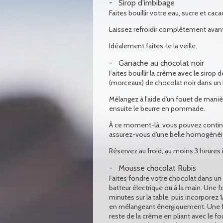
Sirop d'imbibage
Faites bouillir votre eau, sucre et cac
Laissez refroidir complètement avant
Idéalement faites-le la veille.
Ganache au chocolat noir
Faites bouillir la crème avec le sirop d
(morceaux) de chocolat noir dans un 
Mélangez à l'aide d'un fouet de manièr
ensuite le beurre en pommade.
À ce moment-là, vous pouvez continu
assurez-vous d'une belle homogénéi
Réservez au froid, au moins 3 heures
Mousse chocolat Rubis
Faites fondre votre chocolat dans u
batteur électrique ou à la main. Une f
minutes sur la table, puis incorporez 1
en mélangeant énergiquement. Une f
reste de la crème en pliant avec le fou