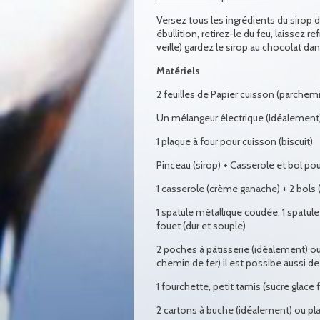
Versez tous les ingrédients du sirop d
ébullition, retirez-le du feu, laissez r
veille) gardez le sirop au chocolat dans
Matériels
2 feuilles de Papier cuisson (parchemin
Un mélangeur électrique (Idéalement)
1 plaque à four pour cuisson (biscuit)
Pinceau (sirop) + Casserole et bol po
1 casserole (crème ganache) + 2 bol
1 spatule métallique coudée, 1 spatule
fouet (dur et souple)
2 poches à pâtisserie (idéalement) ou 
chemin de fer) il est possibe aussi de 
1 fourchette, petit tamis (sucre glace f
2 cartons à buche (idéalement) ou pl