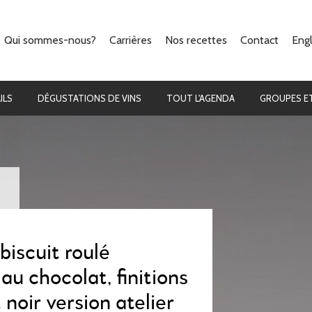
Qui sommes-nous?
Carrières
Nos recettes
Contact
Engl
Notre concept
La cuisine
Ils parlent de nous
Les cocktails
ILS
DÉGUSTATIONS DE VINS
TOUT L'AGENDA
GROUPES ET
biscuit roulé
au chocolat, finitions
noir version atelier