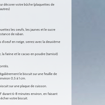
our décorer votre bûche (plaquettes de
autres)
uettez les oeufs, les jaunes et le sucre
istance de ruban.
 d'oeuf en neige, serrez avec la deuxième
, la farine et le cacao en poudre (tamisé)
montés.
égulièrement le biscuit sur une feuille de
environ 0,5 à 1 cm.
 biscuit sur une plaque de cuisson.
 durant 6-8 minutes environ, en faisant
sécher votre biscuit.