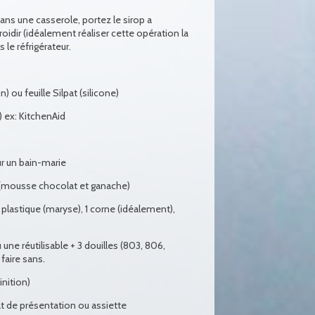
ans une casserole, portez le sirop a
efroidir (idéalement réaliser cette opération la
 le réfrigérateur.
) ou feuille Silpat (silicone)
 ex: KitchenAid
ur un bain-marie
s (mousse chocolat et ganache)
 plastique (maryse), 1 corne (idéalement),
une réutilisable + 3 douilles (803, 806,
faire sans.
inition)
at de présentation ou assiette