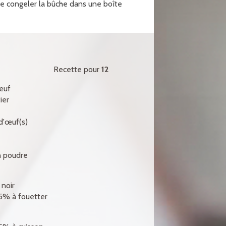
 congeler la bûche dans une boîte
Recette pour
12
œuf
ier
 d'œuf(s)
n poudre
 noir
5% à fouetter