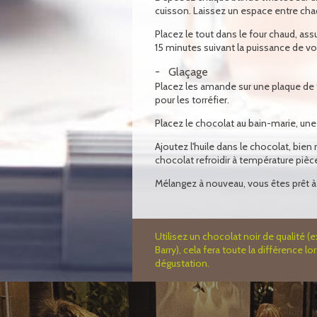
cuisson. Laissez un espace entre ch
Placez le tout dans le four chaud, ass
15 minutes suivant la puissance de vot
Glaçage
Placez les amande sur une plaque de f
pour les torréfier.
Placez le chocolat au bain-marie, une 
Ajoutez l'huile dans le chocolat, bien
chocolat refroidir à température pièc
Mélangez à nouveau, vous êtes prêt 
Utilisez un chocolat noir de qualité (
Barry), cela fera toute la différence lor
dégustation.