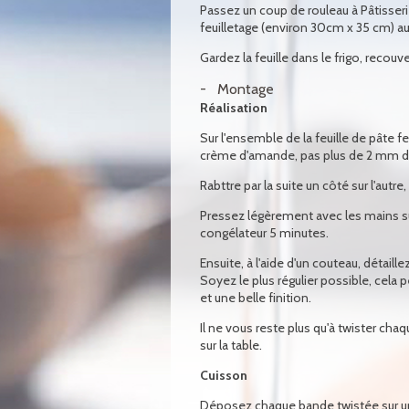
Passez un coup de rouleau à Pâtisseri
feuilletage (environ 30cm x 35 cm) au 
Gardez la feuille dans le frigo, recouv
Montage
Réalisation
Sur l'ensemble de la feuille de pâte 
crème d'amande, pas plus de 2 mm d'
Rabttre par la suite un côté sur l'autr
Pressez légèrement avec les mains sur
congélateur 5 minutes.
Ensuite, à l'aide d'un couteau, détai
Soyez le plus régulier possible, cela 
et une belle finition.
Il ne vous reste plus qu'à twister ch
sur la table.
Cuisson
Déposez chaque bande twistée sur un