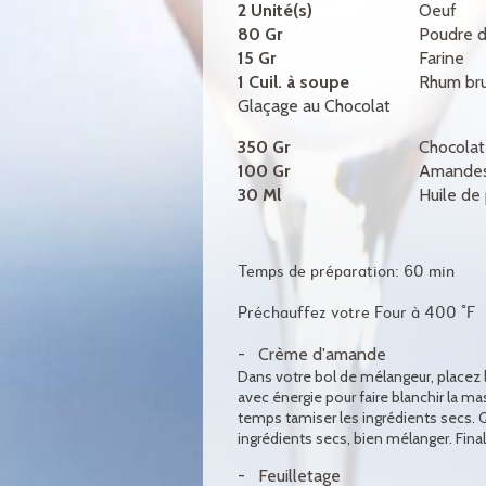
2 Unité(s)
Oeuf
80 Gr
Poudre 
15 Gr
Farine
1 Cuil. à soupe
Rhum br
Glaçage au Chocolat
350 Gr
Chocolat
100 Gr
Amandes
30 Ml
Huile de 
Temps de préparation: 60 min
Préchauffez votre Four à 400 °F
Crème d'amande
Dans votre bol de mélangeur, placez 
avec énergie pour faire blanchir la m
temps tamiser les ingrédients secs. 
ingrédients secs, bien mélanger. Fina
Feuilletage