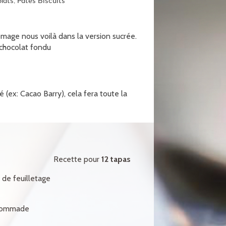
lats, Pâtes Biscuits
romage nous voilà dans la version sucrée.
chocolat fondu
é (ex: Cacao Barry), cela fera toute la
Recette pour
12 tapas
) de feuilletage
pommade