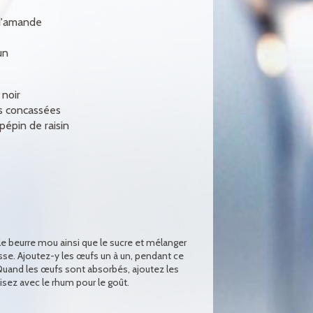
d'amande
un
 noir
 concassées
pépin de raisin
le beurre mou ainsi que le sucre et mélanger
asse. Ajoutez-y les œufs un à un, pendant ce
Quand les œufs sont absorbés, ajoutez les
lisez avec le rhum pour le goût.