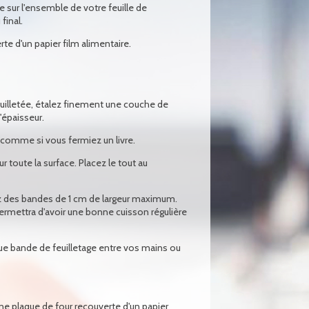
e sur l'ensemble de votre feuille de
final.
erte d'un papier film alimentaire.
feuilletée, étalez finement une couche de
épaisseur.
e, comme si vous fermiez un livre.
 toute la surface. Placez le tout au
llez des bandes de 1 cm de largeur maximum.
permettra d'avoir une bonne cuisson régulière
aque bande de feuilletage entre vos mains ou
e plaque de four recouverte d'un papier