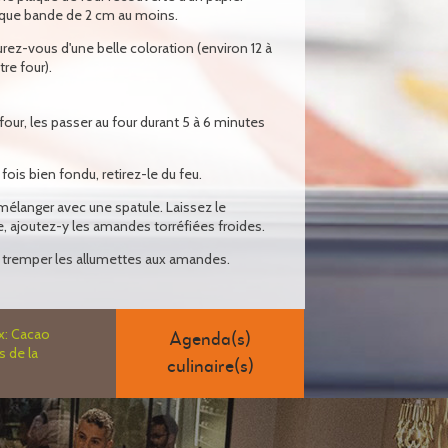
aque bande de 2 cm au moins.
urez-vous d'une belle coloration (environ 12 à
re four).
our, les passer au four durant 5 à 6 minutes
fois bien fondu, retirez-le du feu.
 mélanger avec une spatule. Laissez le
e, ajoutez-y les amandes torréfiées froides.
à tremper les allumettes aux amandes.
ex: Cacao
Agenda(s)
s de la
culinaire(s)