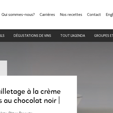
Qui sommes-nous?
Carrières
Nos recettes
Contact
Engl
Notre concept
La cuisine
Ils parlent de nous
Les cocktails
ILS
DÉGUSTATIONS DE VINS
TOUT L'AGENDA
GROUPES ET
illetage à la crème
 au chocolat noir |