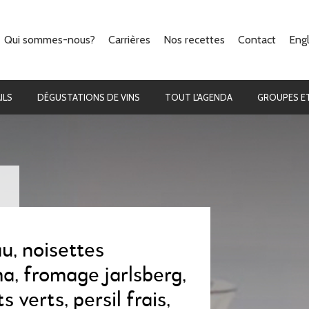
Qui sommes-nous?
Carrières
Nos recettes
Contact
Engl
Notre concept
La cuisine
Ils parlent de nous
Les cocktails
ILS
DÉGUSTATIONS DE VINS
TOUT L'AGENDA
GROUPES ET
u, noisettes
ma, fromage jarlsberg,
 verts, persil frais,