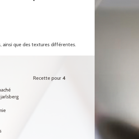
 ainsi que des textures différentes.
Recette pour
4
haché
jarlsberg
mie
é
s