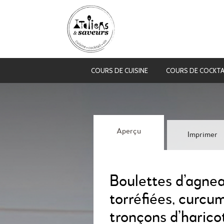
COURS DE CUISINE
COURS DE COCKTA
Aperçu
Imprimer
Boulettes d’agnea
torréfiées, curcu
tronçons d’haricots