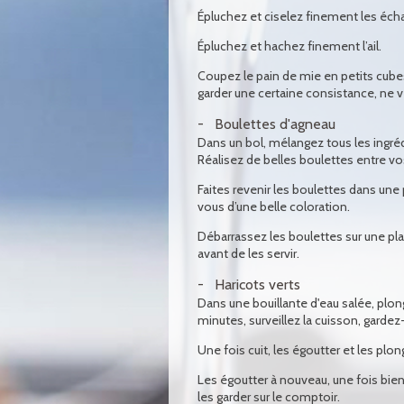
Épluchez et ciselez finement les éch
Épluchez et hachez finement l’ail.
Coupez le pain de mie en petits cubes
garder une certaine consistance, ne ve
Boulettes d'agneau
Dans un bol, mélangez tous les ingréd
Réalisez de belles boulettes entre vos
Faites revenir les boulettes dans une 
vous d’une belle coloration.
Débarrassez les boulettes sur une pla
avant de les servir.
Haricots verts
Dans une bouillante d'eau salée, plon
minutes, surveillez la cuisson, gardez
Une fois cuit, les égoutter et les plo
Les égoutter à nouveau, une fois bien 
les garder sur le comptoir.