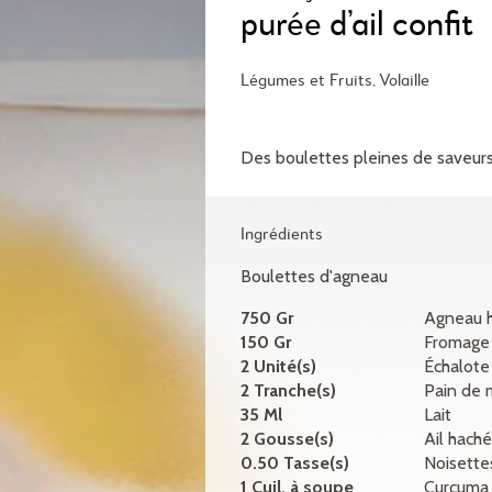
purée d’ail confit
Légumes et Fruits, Volaille
Des boulettes pleines de saveurs,
Ingrédients
Boulettes d'agneau
750 Gr
Agneau 
150 Gr
Fromage 
2 Unité(s)
Échalote
2 Tranche(s)
Pain de 
35 Ml
Lait
2 Gousse(s)
Ail hach
0.50 Tasse(s)
Noisette
1 Cuil. à soupe
Curcuma