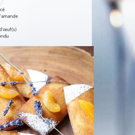
acé
d'amande
 d'œuf(s)
ondu