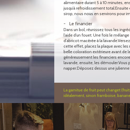
alimentaire durant 5 à 10 minutes, ens
jusqu’à refroidissement total.Ensuite
sirop, nous nous en servirons pour imbi
Le financier
Dans un bol, réunissez tous les ingréd
l’aide d’un fouet. Une fois le mélang
d’abricot macérée à la lavande.Verse
cette effet, placez la plaque avec le
belle coloration extérieure avant de l
généreusement les financiers encore c
lavande, ensuite, les démouler.Vous 
napper.Déposez dessus une julienne d
La garnitue de fruit peut changet (frui
idéalement, sinon framboise, banane, 