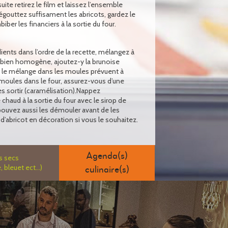
uite retirez le film et laissez l’ensemble
 égouttez suffisament les abricots, gardez le
ber les financiers à la sortie du four.
ients dans l’ordre de la recette, mélangez à
e bien homogène, ajoutez-y la brunoise
z le mélange dans les moules prévuent à
s moules dans le four, assurez-vous d’une
es sortir (caramélisation).Nappez
haud à la sortie du four avec le sirop de
pouvez aussi les démouler avant de les
’abricot en décoration si vous le souhaitez.
Agenda(s)
ts secs
bleuet ect...)
culinaire(s)