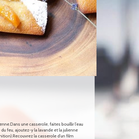
enne.Dans une casserole, faites bouillir l’eau
e du feu, ajoutez-y la lavande et la julienne
inition).Recouvrez la casserole d’un film