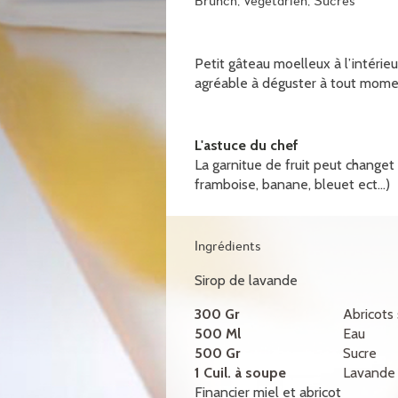
Brunch, Végétarien, Sucrés
Petit gâteau moelleux à l’intérieur
agréable à déguster à tout mome
L'astuce du chef
La garnitue de fruit peut changet 
framboise, banane, bleuet ect...)
Ingrédients
Sirop de lavande
300 Gr
Abricots
500 Ml
Eau
500 Gr
Sucre
1 Cuil. à soupe
Lavande
Financier miel et abricot