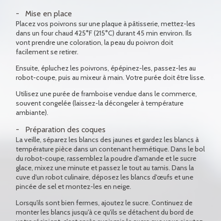
Mise en place
Placez vos poivrons sur une plaque à pâtisserie, mettez-les
dans un four chaud 425°F (215°C) durant 45 min environ. Ils
vont prendre une coloration, la peau du poivron doit
facilement se retirer.
Ensuite, épluchez les poivrons, épépinez-les, passez-les au
robot-coupe, puis au mixeur à main. Votre purée doit être lisse.
Utilisez une purée de framboise vendue dans le commerce,
souvent congelée (laissez-la décongeler à température
ambiante).
Préparation des coques
La veille, séparez les blancs des jaunes et gardez les blancs à
température pièce dans un contenant hermétique. Dans le bol
du robot-coupe, rassemblez la poudre d'amande et le sucre
glace, mixez une minute et passez le tout au tamis. Dans la
cuve d'un robot culinaire, déposez les blancs d'œufs et une
pincée de sel et montez-les en neige.
Lorsqu'ils sont bien fermes, ajoutez le sucre. Continuez de
monter les blancs jusqu'à ce qu'ils se détachent du bord de