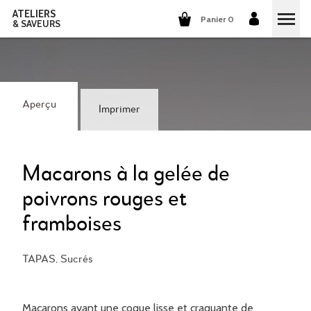
ATELIERS
Panier 0
& SAVEURS
COURS DE CUISINE
COURS DE COCKTAILS
Aperçu
Imprimer
DÉGUSTATIONS DE VINS
GROUPES ET ENTREPRISES
Macarons à la gelée de
poivrons rouges et
QUI SOMMES-NOUS?
framboises
NOTRE CONCEPT
NOS RECETTES
TAPAS, Sucrés
ILS PARLENT DE NOUS
LA CUISINE
CARRIÈRES
LES COCKTAILS
Macarons ayant une coque lisse et craquante de