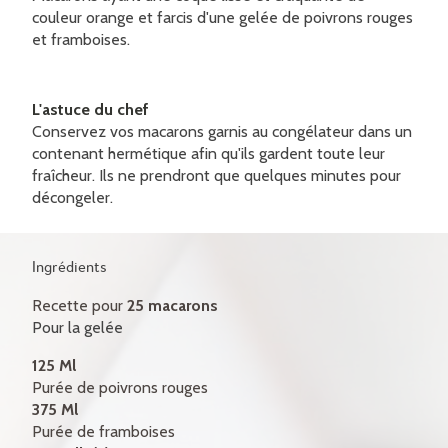
CERTIFICATS-CADEAUX
couleur orange et farcis d'une gelée de poivrons rouges
et framboises.
CONTACT
ENGLISH
L'astuce du chef
Conservez vos macarons garnis au congélateur dans un
contenant hermétique afin qu'ils gardent toute leur
fraîcheur. Ils ne prendront que quelques minutes pour
décongeler.
Ingrédients
Recette pour
25 macarons
Pour la gelée
125 Ml
Purée de poivrons rouges
375 Ml
Purée de framboises