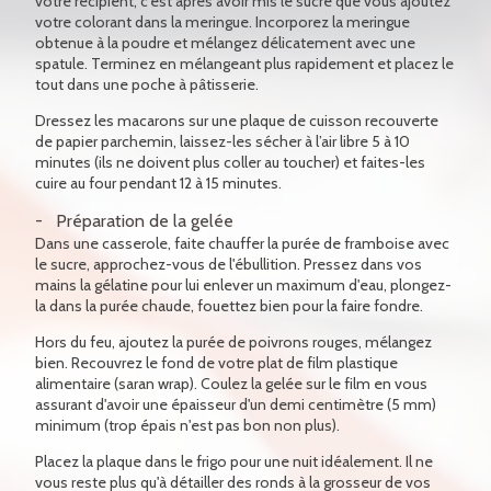
votre récipient, c'est après avoir mis le sucre que vous ajoutez
votre colorant dans la meringue. Incorporez la meringue
obtenue à la poudre et mélangez délicatement avec une
spatule. Terminez en mélangeant plus rapidement et placez le
tout dans une poche à pâtisserie.
Dressez les macarons sur une plaque de cuisson recouverte
de papier parchemin, laissez-les sécher à l’air libre 5 à 10
minutes (ils ne doivent plus coller au toucher) et faites-les
cuire au four pendant 12 à 15 minutes.
Préparation de la gelée
Dans une casserole, faite chauffer la purée de framboise avec
le sucre, approchez-vous de l'ébullition. Pressez dans vos
mains la gélatine pour lui enlever un maximum d'eau, plongez-
la dans la purée chaude, fouettez bien pour la faire fondre.
Hors du feu, ajoutez la purée de poivrons rouges, mélangez
bien. Recouvrez le fond de votre plat de film plastique
alimentaire (saran wrap). Coulez la gelée sur le film en vous
assurant d'avoir une épaisseur d'un demi centimètre (5 mm)
minimum (trop épais n'est pas bon non plus).
Placez la plaque dans le frigo pour une nuit idéalement. Il ne
vous reste plus qu'à détailler des ronds à la grosseur de vos