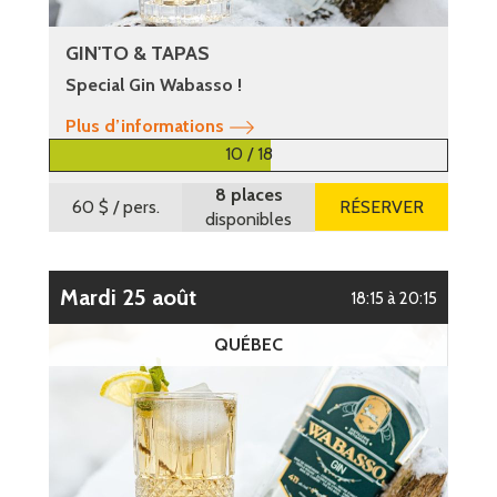
GIN'TO & TAPAS
Special Gin Wabasso !
Plus d’informations
10 / 18
8 places
60 $
/ pers.
RÉSERVER
disponibles
mardi 25 août
18:15 à 20:15
QUÉBEC