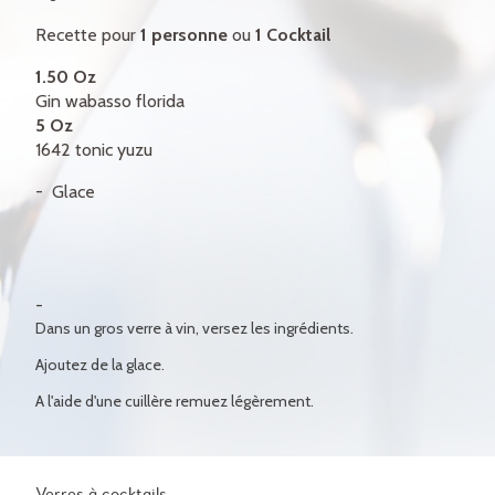
CERTIFICATS-CADEAUX
Recette pour
1 personne
ou
1 Cocktail
CONTACT
1.50 Oz
Gin wabasso florida
ENGLISH
5 Oz
1642 tonic yuzu
Glace
Dans un gros verre à vin, versez les ingrédients.
Ajoutez de la glace.
A l'aide d'une cuillère remuez légèrement.
Verres à cocktails