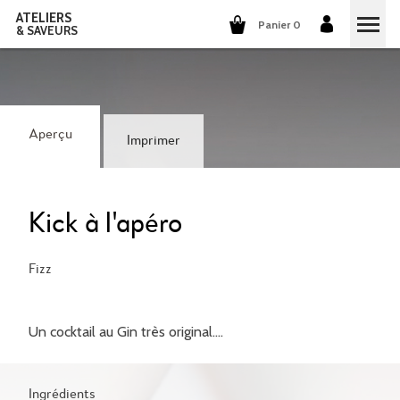
ATELIERS
Panier 0
& SAVEURS
COURS DE CUISINE
COURS DE COCKTAILS
Aperçu
Imprimer
DÉGUSTATIONS DE VINS
GROUPES ET ENTREPRISES
Kick à l'apéro
QUI SOMMES-NOUS?
Fizz
NOTRE CONCEPT
NOS RECETTES
Un cocktail au Gin très original....
ILS PARLENT DE NOUS
LA CUISINE
CARRIÈRES
LES COCKTAILS
Ingrédients