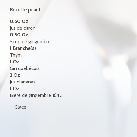
CERTIFICATS-CADEAUX
Recette pour
1
CONTACT
0.50 Oz
Jus de citron
ENGLISH
0.50 Oz
Sirop de gingembre
1 Branche(s)
Thym
1 Oz
Gin québécois
2 Oz
Jus d'ananas
1 Oz
Bière de gingembre 1642
Glace