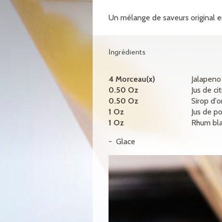
Un mélange de saveurs original 
Ingrédients
4 Morceau(x)
Jalapeno
0.50 Oz
Jus de ci
0.50 Oz
Sirop d'
1 Oz
Jus de 
1 Oz
Rhum bla
Glace