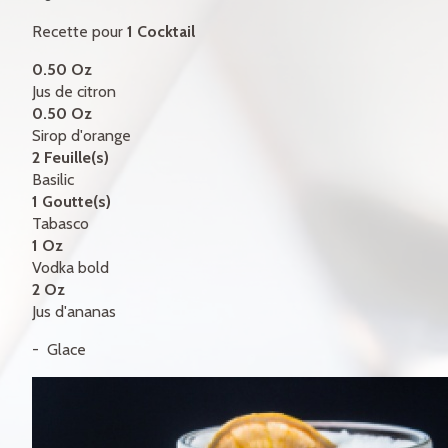
CERTIFICATS-CADEAUX
Recette pour
1 Cocktail
CONTACT
0.50 Oz
Jus de citron
ENGLISH
0.50 Oz
Sirop d'orange
2 Feuille(s)
Basilic
1 Goutte(s)
Tabasco
1 Oz
Vodka bold
2 Oz
Jus d'ananas
Glace