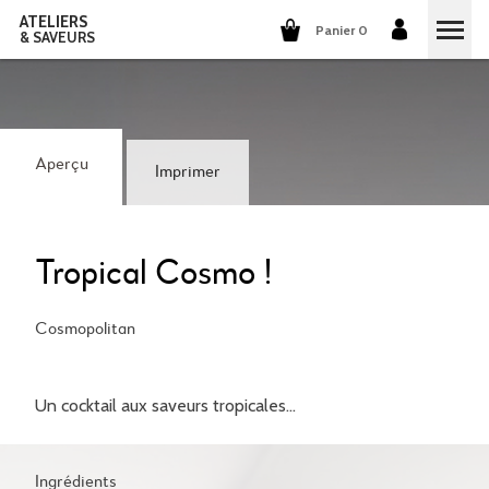
ATELIERS
Panier 0
& SAVEURS
COURS DE CUISINE
COURS DE COCKTAILS
Aperçu
Imprimer
DÉGUSTATIONS DE VINS
GROUPES ET ENTREPRISES
Tropical Cosmo !
QUI SOMMES-NOUS?
Cosmopolitan
NOTRE CONCEPT
NOS RECETTES
Un cocktail aux saveurs tropicales...
ILS PARLENT DE NOUS
LA CUISINE
CARRIÈRES
LES COCKTAILS
Ingrédients