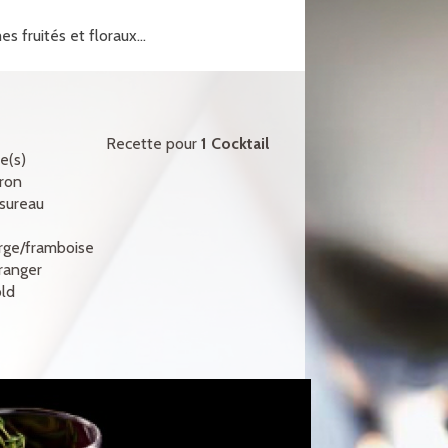
s fruités et floraux...
Recette pour
1 Cocktail
e(s)
tron
 sureau
rge/framboise
oranger
ld