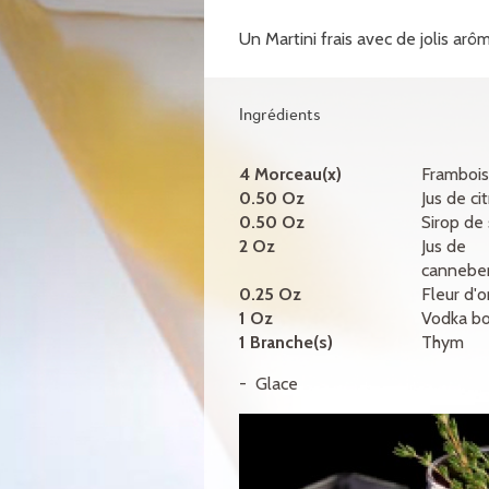
Un Martini frais avec de jolis arôme
Ingrédients
4 Morceau(x)
Frambois
0.50 Oz
Jus de ci
0.50 Oz
Sirop de
2 Oz
Jus de
cannebe
0.25 Oz
Fleur d'
1 Oz
Vodka bo
1 Branche(s)
Thym
Glace