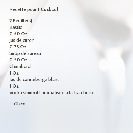
CERTIFICATS-CADEAUX
Recette pour
1 Cocktail
CONTACT
2 Feuille(s)
Basilic
ENGLISH
0.50 Oz
Jus de citron
0.25 Oz
Sirop de sureau
0.50 Oz
Chambord
1 Oz
Jus de canneberge blanc
1 Oz
Vodka smirnoff aromatisée à la framboise
Glace