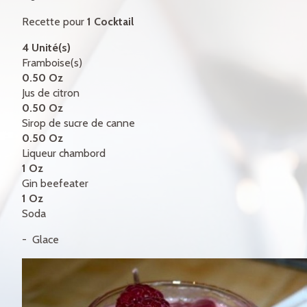
CERTIFICATS-CADEAUX
Recette pour
1 Cocktail
CONTACT
4 Unité(s)
Framboise(s)
ENGLISH
0.50 Oz
Jus de citron
0.50 Oz
Sirop de sucre de canne
0.50 Oz
Liqueur chambord
1 Oz
Gin beefeater
1 Oz
Soda
Glace