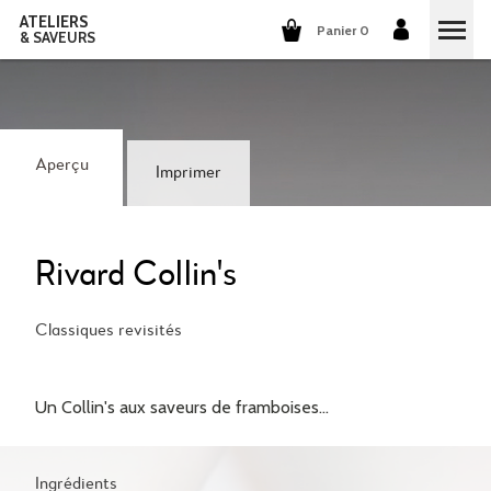
ATELIERS
Panier 0
& SAVEURS
COURS DE CUISINE
COURS DE COCKTAILS
Aperçu
Imprimer
DÉGUSTATIONS DE VINS
GROUPES ET ENTREPRISES
Rivard Collin's
QUI SOMMES-NOUS?
Classiques revisités
NOTRE CONCEPT
NOS RECETTES
Un Collin's aux saveurs de framboises...
ILS PARLENT DE NOUS
LA CUISINE
CARRIÈRES
LES COCKTAILS
Ingrédients