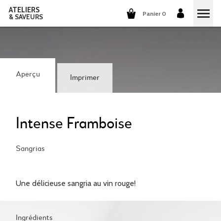
ATELIERS
Panier 0
& SAVEURS
COURS DE CUISINE
COURS DE COCKTAILS
Aperçu
Imprimer
DÉGUSTATIONS DE VINS
GROUPES ET ENTREPRISES
Intense Framboise
QUI SOMMES-NOUS?
Sangrias
NOTRE CONCEPT
NOS RECETTES
Une délicieuse sangria au vin rouge!
ILS PARLENT DE NOUS
LA CUISINE
CARRIÈRES
LES COCKTAILS
Ingrédients