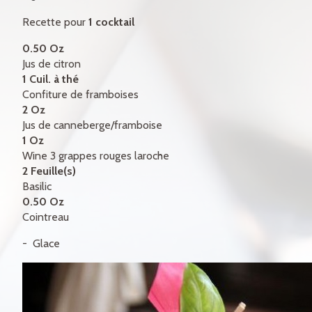
CERTIFICATS-CADEAUX
Recette pour
1 cocktail
CONTACT
0.50 Oz
Jus de citron
ENGLISH
1 Cuil. à thé
Confiture de framboises
2 Oz
Jus de canneberge/framboise
1 Oz
Wine 3 grappes rouges laroche
2 Feuille(s)
Basilic
0.50 Oz
Cointreau
Glace