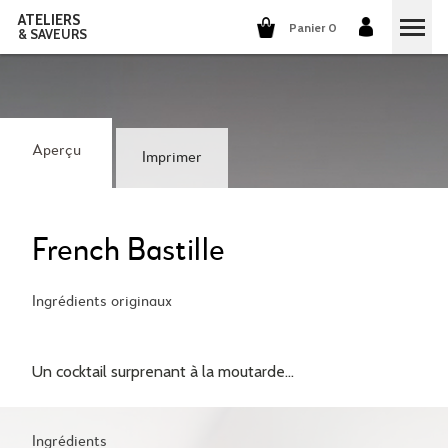
ATELIERS
Panier 0
& SAVEURS
COURS DE CUISINE
COURS DE COCKTAILS
Aperçu
Imprimer
DÉGUSTATIONS DE VINS
GROUPES ET ENTREPRISES
French Bastille
QUI SOMMES-NOUS?
Ingrédients originaux
NOTRE CONCEPT
NOS RECETTES
Un cocktail surprenant à la moutarde...
ILS PARLENT DE NOUS
LA CUISINE
CARRIÈRES
LES COCKTAILS
Ingrédients