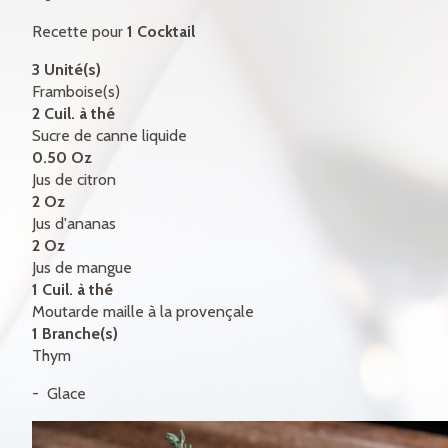
CERTIFICATS-CADEAUX
Recette pour
1 Cocktail
CONTACT
3 Unité(s)
Framboise(s)
ENGLISH
2 Cuil. à thé
Sucre de canne liquide
0.50 Oz
Jus de citron
2 Oz
Jus d'ananas
2 Oz
Jus de mangue
1 Cuil. à thé
Moutarde maille à la provençale
1 Branche(s)
Thym
Glace