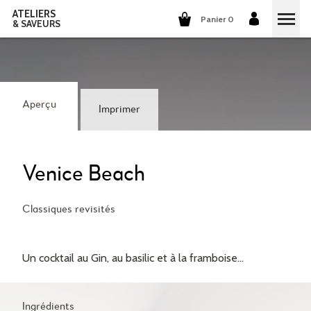
ATELIERS
Panier 0
& SAVEURS
COURS DE CUISINE
COURS DE COCKTAILS
Aperçu
Imprimer
DÉGUSTATIONS DE VINS
GROUPES ET ENTREPRISES
Venice Beach
QUI SOMMES-NOUS?
Classiques revisités
NOTRE CONCEPT
NOS RECETTES
Un cocktail au Gin, au basilic et à la framboise...
ILS PARLENT DE NOUS
LA CUISINE
CARRIÈRES
LES COCKTAILS
Ingrédients