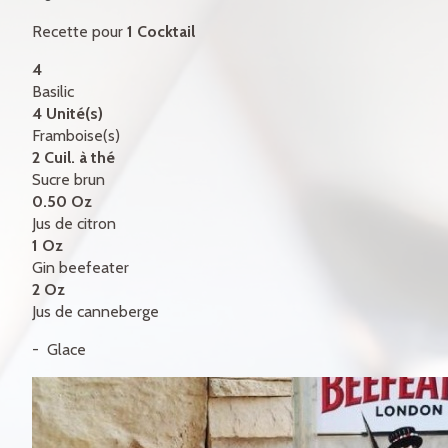
CERTIFICATS-CADEAUX
Recette pour
1 Cocktail
CONTACT
4
Basilic
ENGLISH
4 Unité(s)
Framboise(s)
2 Cuil. à thé
Sucre brun
0.50 Oz
Jus de citron
1 Oz
Gin beefeater
2 Oz
Jus de canneberge
Glace