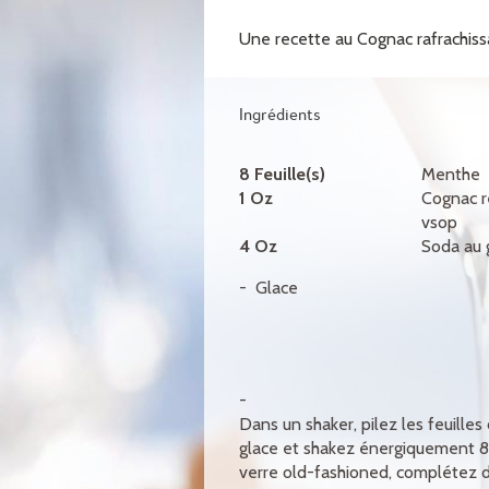
Une recette au Cognac rafrachissan
Ingrédients
8 Feuille(s)
Menthe
1 Oz
Cognac r
vsop
4 Oz
Soda au
Glace
Dans un shaker, pilez les feuille
glace et shakez énergiquement 8 
verre old-fashioned, complétez d