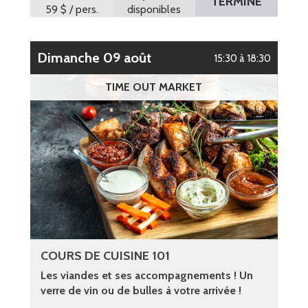
TERMINÉ
59 $
/ pers.
disponibles
dimanche 09 août
15:30 à 18:30
TIME OUT MARKET
COURS DE CUISINE 101
Les viandes et ses accompagnements ! Un
verre de vin ou de bulles à votre arrivée !