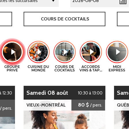
COURS DE COCKTAILS
samedi 08 août
sam
à 12:30
10:30 à 13:00
80 $
VIEUX-MONTRÉAL
/ pers.
QUÉB
/ pers.