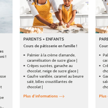
PARENTS + ENFANTS
PAR
Cours de pâtisserie en famille !
Cours
ées
Palmier à la crème d’amande,
Pal
ni !
caramélisation de sucre glace |
car
Crêpes sucrées, ganache au
Crê
chocolat, neige de sucre glace |
cho
usse
Gaufre vanillée, caramel au beurre
Gau
salé, billes croustillantes de
sal
et
chocolat |
cho
Plus d’informations
Plus
upe