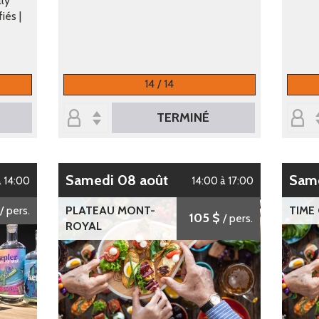
lly
iés |
14 / 14
TERMINÉ
samedi 08 août
sam
à 14:00
14:00 à 17:00
/ pers.
PLATEAU MONT-
TIME
105 $
/ pers.
ROYAL