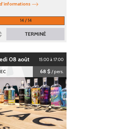
 d’informations
14 / 14
TERMINÉ
edi 08 août
15:00 à 17:00
68 $
EC
/ pers.