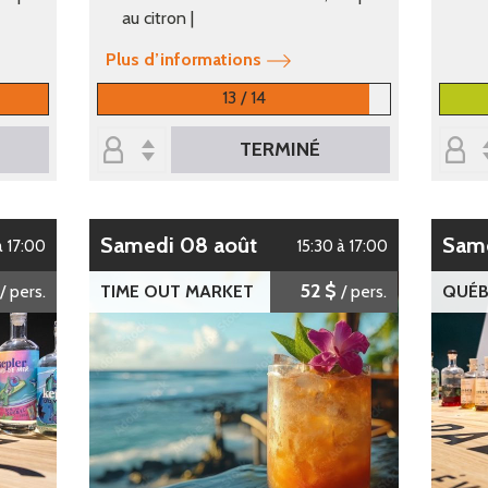
au citron |
Plus d’informations
13 / 14
TERMINÉ
samedi 08 août
sam
à 17:00
15:30 à 17:00
52 $
/ pers.
TIME OUT MARKET
/ pers.
QUÉB