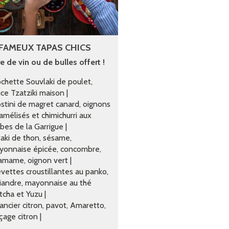
 FAMEUX TAPAS CHICS
re de vin ou de bulles offert !
chette Souvlaki de poulet,
ce Tzatziki maison |
stini de magret canard, oignons
amélisés et chimichurri aux
bes de la Garrigue |
aki de thon, sésame,
yonnaise épicée, concombre,
mame, oignon vert |
vettes croustillantes au panko,
iandre, mayonnaise au thé
cha et Yuzu |
ancier citron, pavot, Amaretto,
çage citron |