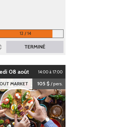
12 / 14
TERMINÉ
edi 08 août
14:00 à 17:00
105 $
 OUT MARKET
/ pers.