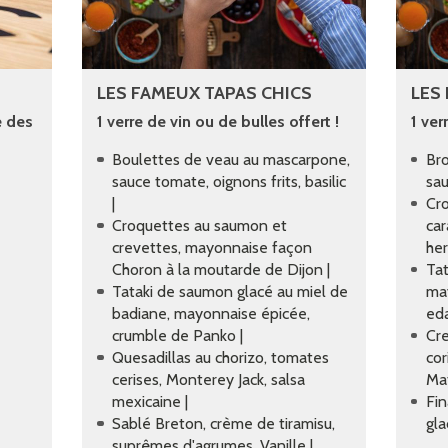
LES FAMEUX TAPAS CHICS
LES
e des
1 verre de vin ou de bulles offert !
1 ver
Boulettes de veau au mascarpone,
Bro
sauce tomate, oignons frits, basilic
sau
|
Cro
Croquettes au saumon et
car
crevettes, mayonnaise façon
her
Choron à la moutarde de Dijon |
Tat
Tataki de saumon glacé au miel de
ma
badiane, mayonnaise épicée,
eda
crumble de Panko |
Cre
Quesadillas au chorizo, tomates
cor
cerises, Monterey Jack, salsa
Mat
mexicaine |
Fin
Sablé Breton, crème de tiramisu,
gla
suprêmes d'agrumes, Vanille |