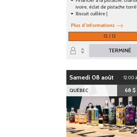
Financier à la pistache, chanti
ivoire, éclat de pistache torréf
Biscuit cuillère |
Plus d’informations
12 / 12
TERMINÉ
samedi 08 août
12:00 
68 $
QUÉBEC