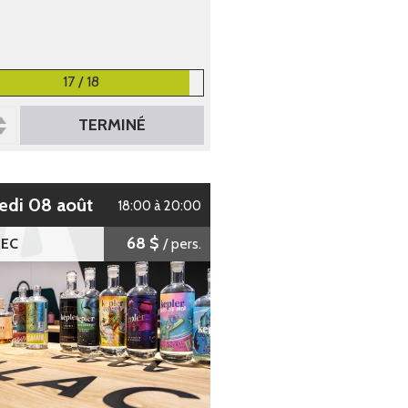
17 / 18
TERMINÉ
edi 08 août
18:00 à 20:00
68 $
EC
/ pers.