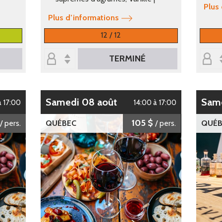
Plus
Plus d’informations
12 / 12
TERMINÉ
samedi 08 août
sam
à 17:00
14:00 à 17:00
105 $
/ pers.
QUÉBEC
/ pers.
QUÉB