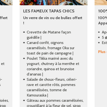
LES FAMEUX TAPAS CHICS
100
ffert
Un verre de vin ou de bulles offert
100% 
!
Appa
Crevette de Matane façon
Ap
guédille |
5 @
Canard confit, oignons
Esti
caramélisés, fromage Oka sur
Plus
toast de pain de campagne |
Poulet Tikka mariné avec du
 et
yogourt, chutney à la menthe et
coriandre, quinoa et brunoise
d'ananas |
i-
Salade de choux-fleurs, céleri-
s
rave et carotte rôtis, pommes
caramélisées, tomme de
Kamouraska |
sées,
Gâteau aux pommes caramélisées,
sirop
croustillant à la fleur de sel, sirop