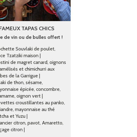
 FAMEUX TAPAS CHICS
re de vin ou de bulles offert !
chette Souvlaki de poulet,
ce Tzatziki maison |
stini de magret canard, oignons
amélisés et chimichurri aux
bes de la Garrigue |
aki de thon, sésame,
yonnaise épicée, concombre,
mame, oignon vert |
vettes croustillantes au panko,
iandre, mayonnaise au thé
cha et Yuzu |
ancier citron, pavot, Amaretto,
çage citron |