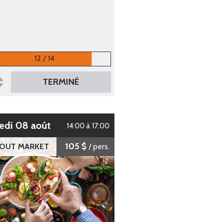
12 / 14
TERMINÉ
edi 08 août
14:00 à 17:00
105 $
 OUT MARKET
/ pers.