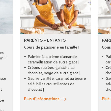
PARENTS + ENFANTS
PAR
Cours de pâtisserie en famille !
Cours
ées
Palmier à la crème d’amande,
Pal
ni !
caramélisation de sucre glace |
car
Crêpes sucrées, ganache au
Crê
chocolat, neige de sucre glace |
cho
usse
Gaufre vanillée, caramel au beurre
Gau
salé, billes croustillantes de
sal
et
chocolat |
cho
Plus d’informations
Plus
upe