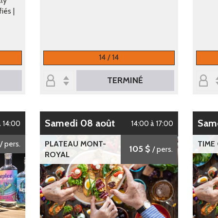
lly
iés |
14 / 14
TERMINÉ
samedi 08 août
sam
à 14:00
14:00 à 17:00
/ pers.
PLATEAU MONT-
TIME
105 $
/ pers.
ROYAL