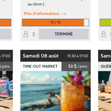
au citron |
Plus d’informations
13 / 14
TERMINÉ
samedi 08 août
sam
à 17:00
15:30 à 17:00
52 $
/ pers.
TIME OUT MARKET
/ pers.
QUÉB