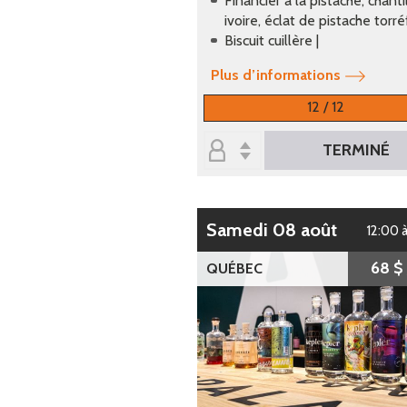
Financier à la pistache, chanti
ivoire, éclat de pistache torréf
Biscuit cuillère |
Plus d’informations
12 / 12
TERMINÉ
samedi 08 août
12:00 
68 $
QUÉBEC