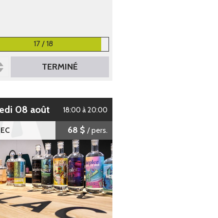
17 / 18
TERMINÉ
edi 08 août
18:00 à 20:00
68 $
EC
/ pers.