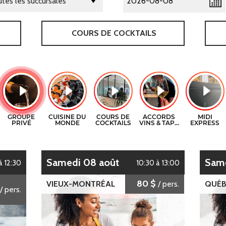
COURS DE COCKTAILS
samedi 08 août
sam
à 12:30
10:30 à 13:00
80 $
VIEUX-MONTRÉAL
/ pers.
QUÉB
/ pers.