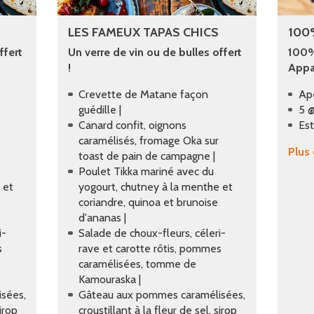
LES FAMEUX TAPAS CHICS
100
ffert
Un verre de vin ou de bulles offert
100% 
!
Appa
Crevette de Matane façon
Ap
guédille |
5 @
Canard confit, oignons
Esti
caramélisés, fromage Oka sur
Plus
toast de pain de campagne |
Poulet Tikka mariné avec du
 et
yogourt, chutney à la menthe et
coriandre, quinoa et brunoise
d'ananas |
i-
Salade de choux-fleurs, céleri-
s
rave et carotte rôtis, pommes
caramélisées, tomme de
Kamouraska |
sées,
Gâteau aux pommes caramélisées,
sirop
croustillant à la fleur de sel, sirop