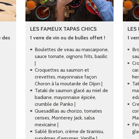
LES FAMEUX TAPAS CHICS
LES
e des
1 verre de vin ou de bulles offert !
1 ver
Boulettes de veau au mascarpone,
Bro
sauce tomate, oignons frits, basilic
sau
|
Cro
Croquettes au saumon et
car
crevettes, mayonnaise façon
her
Choron à la moutarde de Dijon |
Tat
Tataki de saumon glacé au miel de
ma
badiane, mayonnaise épicée,
eda
crumble de Panko |
Cre
Quesadillas au chorizo, tomates
cor
cerises, Monterey Jack, salsa
Mat
mexicaine |
Fin
Sablé Breton, crème de tiramisu,
gla
suprêmes d'agrumes, Vanille |