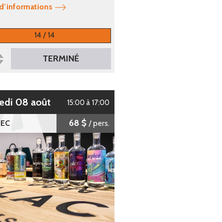
 d’informations
14 / 14
TERMINÉ
edi 08 août
15:00 à 17:00
68 $
EC
/ pers.