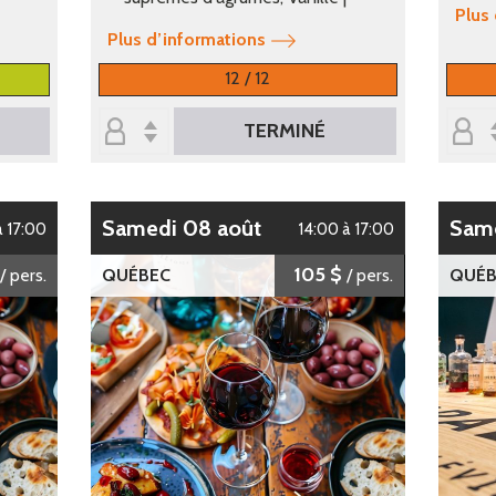
Plus
Plus d’informations
12 / 12
TERMINÉ
samedi 08 août
sam
à 17:00
14:00 à 17:00
105 $
/ pers.
QUÉBEC
/ pers.
QUÉB