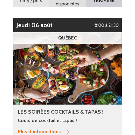
TERMINÉ
115 $
/ pers.
disponibles
jeudi 06 août
18:00 à 21:30
QUÉBEC
LES SOIRÉES COCKTAILS & TAPAS !
Cours de cocktail et tapas !
Plus d’informations