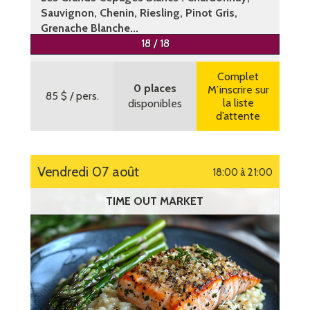
Sauvignon, Chenin, Riesling, Pinot Gris,
Grenache Blanche...
18 / 18
Plus d’informations
Complet
0 places
M’inscrire sur
85 $
/ pers.
la liste
disponibles
d’attente
vendredi 07 août
18:00 à 21:00
TIME OUT MARKET