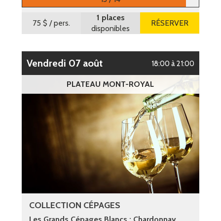
1 places
75 $
/ pers.
RÉSERVER
disponibles
vendredi 07 août
18:00 à 21:00
PLATEAU MONT-ROYAL
COLLECTION CÉPAGES
Les Grands Cépages Blancs : Chardonnay,